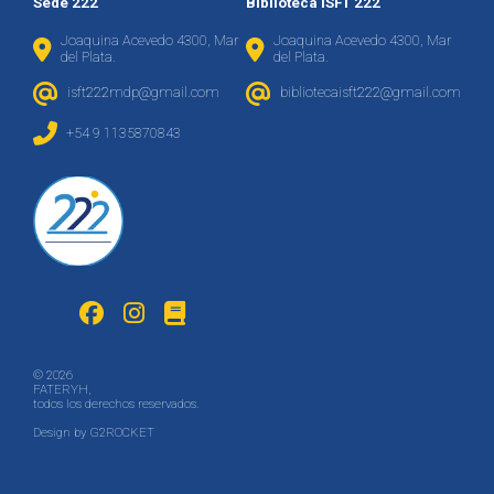
Sede 222
Biblioteca ISFT 222
Joaquina Acevedo 4300, Mar
Joaquina Acevedo 4300, Mar
del Plata.
del Plata.
isft222mdp@gmail.com
bibliotecaisft222@gmail.com
+54 9 1135870843
© 2026
FATERYH,
todos los derechos reservados.
Design by
G2ROCKET